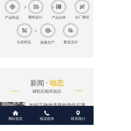
> > >
出厂测试
产品出样
图纸设计
产品样品
> >
出具样品
配送交付
批量生产
新闻 ·
动态
礴彩石相关知识
如何正确地选择外墙仿石漆涂料？-行业动态-浙江礴彩科技发展有限公司-浙江礴彩科技发展有限公司
外墙仿石漆涂料是施涂于建筑物外
낀
끅
끇
立面或构筑物的涂料，其经过施工
网站首页
电话咨询
联系我们
成膜后，涂膜长期暴露在外界环境
2024-05-15
10
넶
中，须经受日洒雨淋、干湿变化、