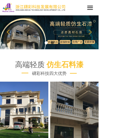
网站首页
끀
关于我们
넳
넲
产品中心
新闻中心
应用案例
高端轻质
仿生石料漆
礴彩科技四大优势
在线留言
联系我们