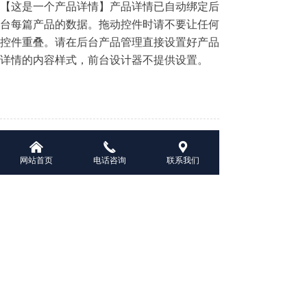
【这是一个产品详情】产品详情已自动绑定后
台每篇产品的数据。拖动控件时请不要让任何
控件重叠。请在后台产品管理直接设置好产品
详情的内容样式，前台设计器不提供设置。
前一个：
工程案例
ꄴ
낀
끅
끇
网站首页
电话咨询
联系我们
后一个：
工程案例
ꄲ
版权所有：
浙江礴彩科技发展有限公司
浙ICP备2023017224号-1